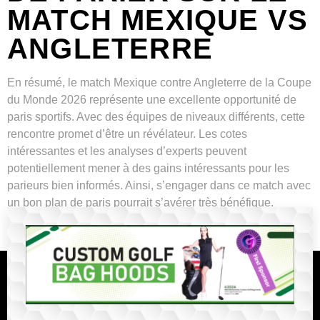
MATCH MEXIQUE VS
ANGLETERRE
En résumé, le match Mexique contre Angleterre de la Coupe
du Monde 2026 représente une excellente opportunité de
paris sportifs. Avec des équipes de niveaux différents, cette
rencontre promet d’être un révélateur. Les cotes
intéressantes et les analyses d’experts peuvent
potentiellement mener à des gains intéressants pour les
parieurs bien informés. Ainsi, s’engager dans ce match avec
un bon plan de paris pourrait s’avérer très bénéfique.
Alors que vous vous préparez pour cet événement, n’oubliez
pas de garder un œil sur les cotes et les pronostics, car
chaque petit détail peut faire la différence dans votre
expérience de pari.