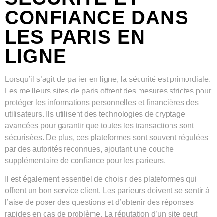
CONFIANCE DANS
LES PARIS EN
LIGNE
Lorsqu’il s’agit de parier en ligne, la sécurité est primordiale.
Les meilleurs sites de paris offrent des mesures strictes pour
protéger les informations personnelles et financières des
utilisateurs. Ils utilisent des technologies de cryptage
avancées pour garantir que toutes les transactions sont
sécurisées. De plus, ces plateformes sont souvent régulées
par des autorités reconnues, ajoutant une couche
supplémentaire de confiance pour les parieurs.
Il est également essentiel de choisir des plateformes qui
offrent un bon service client. Les parieurs doivent se sentir à
l’aise de poser des questions et d’obtenir des réponses
rapides en cas de problème. La réputation d’un site peut