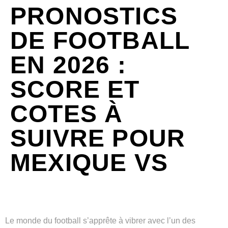
PRONOSTICS
DE FOOTBALL
EN 2026 :
SCORE ET
COTES À
SUIVRE POUR
MEXIQUE VS
Le monde du football s’apprête à vibrer avec l’un des