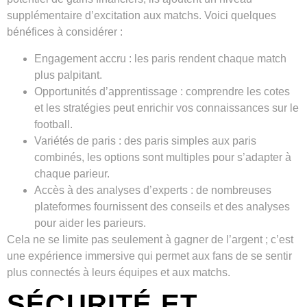
supplémentaire d’excitation aux matchs. Voici quelques
bénéfices à considérer :
Engagement accru : les paris rendent chaque match
plus palpitant.
Opportunités d’apprentissage : comprendre les cotes
et les stratégies peut enrichir vos connaissances sur le
football.
Variétés de paris : des paris simples aux paris
combinés, les options sont multiples pour s’adapter à
chaque parieur.
Accès à des analyses d’experts : de nombreuses
plateformes fournissent des conseils et des analyses
pour aider les parieurs.
Cela ne se limite pas seulement à gagner de l’argent ; c’est
une expérience immersive qui permet aux fans de se sentir
plus connectés à leurs équipes et aux matchs.
SÉCURITÉ ET