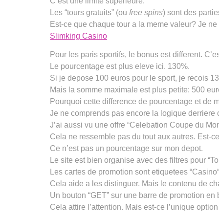
C’est une limite superieure.
Les “tours gratuits” (ou
free spins
) sont des parti
Est-ce que chaque tour a la meme valeur? Je ne 
Slimking Casino
Pour les paris sportifs, le bonus est different. C’es
Le pourcentage est plus eleve ici. 130%.
Si je depose 100 euros pour le sport, je recois 
Mais la somme maximale est plus petite: 500 eur
Pourquoi cette difference de pourcentage et de m
Je ne comprends pas encore la logique derriere 
J’ai aussi vu une offre “Celebation Coupe du Mon
Cela ne ressemble pas du tout aux autres. Est-ce
Ce n’est pas un pourcentage sur mon depot.
Le site est bien organise avec des filtres pour “
To
Les cartes de promotion sont etiquetees “
Casino
Cela aide a les distinguer. Mais le contenu de c
Un bouton “GET” sur une barre de promotion en ba
Cela attire l’attention. Mais est-ce l’unique opti