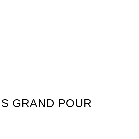
LUS GRAND POUR