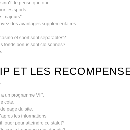
casino? Je pense que oui.
our les sports.
is majeurs
“.
s avez des avantages supplementaires.
casino et sport sont separables?
 les fonds bonus sont cloisonnes?
e.
IP ET LES RECOMPENS
S
 y a un programme VIP.
e cote.
 de page du site.
d’apres les informations.
 jouer pour atteindre ce statut?
 Ou sur la frequence des depots?