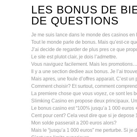
LES BONUS DE BI
DE QUESTIONS
Je me suis lance dans le monde des casinos en l
Tout le monde parle de bonus. Mais qu’est-ce que
J’ai decide de regarder de plus pres ce que pro
Le site est plutot clair, je dois l’admettre.
Vous naviguez facilement. Mais les promotions… 
Il y a une section dediee aux bonus. Je l’ai trouve
Mais apres, une foule d’offres apparait. C’est un
Comment choisir? Et surtout, comment comprend
La premiere chose que vous voyez, ce sont les 
Slimking Casino en propose deux principaux. Un po
Le bonus casino est “
100% jusqu’a 1 000 euros + 
Cent pour cent? Cela veut dire que si je depose
Mon solde passerait a 200 euros alors?
Mais le “jusqu’a 1 000 euros” me perturbe. Si j