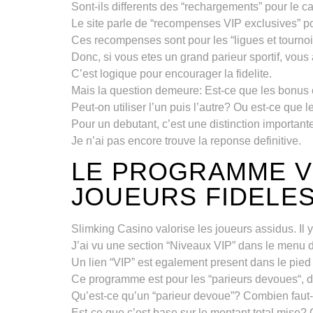
Sont-ils differents des “rechargements” pour le 
Le site parle de “
recompenses VIP exclusives
” p
Ces recompenses sont pour les “
ligues et tourno
Donc, si vous etes un grand parieur sportif, vou
C’est logique pour encourager la fidelite.
Mais la question demeure: Est-ce que les bonus 
Peut-on utiliser l’un puis l’autre? Ou est-ce que
Pour un debutant, c’est une distinction important
Je n’ai pas encore trouve la reponse definitive.
LE PROGRAMME V
JOUEURS FIDELE
Slimking Casino valorise les joueurs assidus. Il
J’ai vu une section “
Niveaux VIP
” dans le menu d
Un lien “
VIP
” est egalement present dans le pied
Ce programme est pour les “
parieurs devoues
“, 
Qu’est-ce qu’un “parieur devoue”? Combien faut-il
Est-ce que c’est base sur le montant total mise?