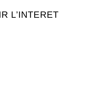
R L’INTERET