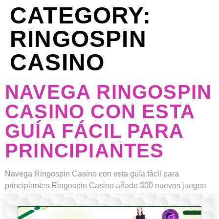
CATEGORY:
RINGOSPIN
CASINO
NAVEGA RINGOSPIN
CASINO CON ESTA
GUÍA FÁCIL PARA
PRINCIPIANTES
Navega Ringospin Casino con esta guía fácil para
principiantes Ringospin Casino añade 300 nuevos juegos
de casino en vivo a su oferta Entendiendo tus Bonos en
Ringospin: El Inicio de Tu Aventura Comienza tu viaje en