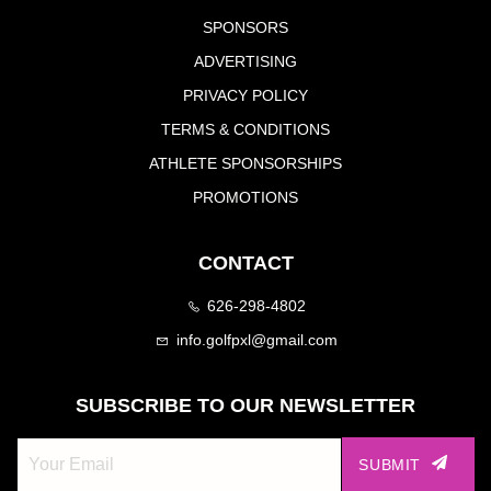
SPONSORS
ADVERTISING
PRIVACY POLICY
TERMS & CONDITIONS
ATHLETE SPONSORSHIPS
PROMOTIONS
CONTACT
626-298-4802
info.golfpxl@gmail.com
SUBSCRIBE TO OUR NEWSLETTER
SUBMIT