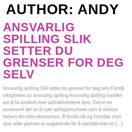
AUTHOR:
ANDY
ANSVARLIG
SPILLING SLIK
SETTER DU
GRENSER FOR DEG
SELV
Ansvarlig spilling Slik setter du grenser for deg selv Forstå
viktigheten av ansvarlig spilling Ansvarlig spilling handler
om å ha kontroll over spillaktivitetene dine. Det er en
essensiell del av å nyte spillopplevelsen uten å risikere
helsen din eller økonomien. Å forstå når og hvordan man
skal sette grenser er avgjørende for å opprettholde en […]