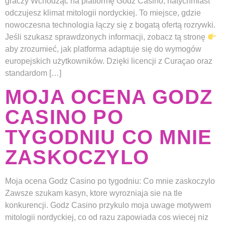
graczy Wchodząc na platformę Godz Casino, natychmiast
odczujesz klimat mitologii nordyckiej. To miejsce, gdzie
nowoczesna technologia łączy się z bogatą ofertą rozrywki.
Jeśli szukasz sprawdzonych informacji, zobacz tą stronę
aby zrozumieć, jak platforma adaptuje się do wymogów
europejskich użytkowników. Dzięki licencji z Curaçao oraz
standardom […]
MOJA OCENA GODZ
CASINO PO
TYGODNIU CO MNIE
ZASKOCZYLO
Moja ocena Godz Casino po tygodniu: Co mnie zaskoczylo
Zawsze szukam kasyn, ktore wyrozniaja sie na tle
konkurencji. Godz Casino przykulo moja uwage motywem
mitologii nordyckiej, co od razu zapowiada cos wiecej niz