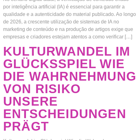
por inteligência artificial (IA) é essencial para garantir a
qualidade e a autenticidade do material publicado. Ao longo
de 2026, a crescente utilização de sistemas de IA no
marketing de conteúdo e na produção de artigos exige que
empresas e criadores estejam atentos a como verificar […]
KULTURWANDEL IM
GLÜCKSSPIEL WIE
DIE WAHRNEHMUNG
VON RISIKO
UNSERE
ENTSCHEIDUNGEN
PRÄGT