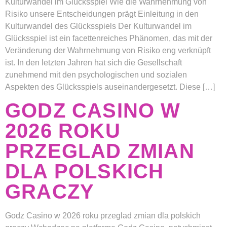
Kulturwandel im Glücksspiel Wie die Wahrnehmung von
Risiko unsere Entscheidungen prägt Einleitung in den
Kulturwandel des Glücksspiels Der Kulturwandel im
Glücksspiel ist ein facettenreiches Phänomen, das mit der
Veränderung der Wahrnehmung von Risiko eng verknüpft
ist. In den letzten Jahren hat sich die Gesellschaft
zunehmend mit den psychologischen und sozialen
Aspekten des Glücksspiels auseinandergesetzt. Diese […]
GODZ CASINO W
2026 ROKU
PRZEGLAD ZMIAN
DLA POLSKICH
GRACZY
Godz Casino w 2026 roku przeglad zmian dla polskich