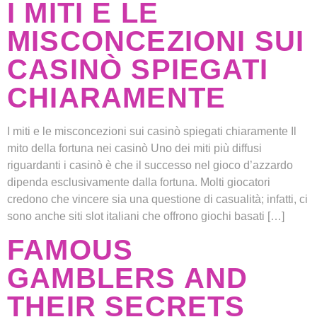
I MITI E LE
MISCONCEZIONI SUI
CASINÒ SPIEGATI
CHIARAMENTE
I miti e le misconcezioni sui casinò spiegati chiaramente Il
mito della fortuna nei casinò Uno dei miti più diffusi
riguardanti i casinò è che il successo nel gioco d’azzardo
dipenda esclusivamente dalla fortuna. Molti giocatori
credono che vincere sia una questione di casualità; infatti, ci
sono anche siti slot italiani che offrono giochi basati […]
FAMOUS
GAMBLERS AND
THEIR SECRETS